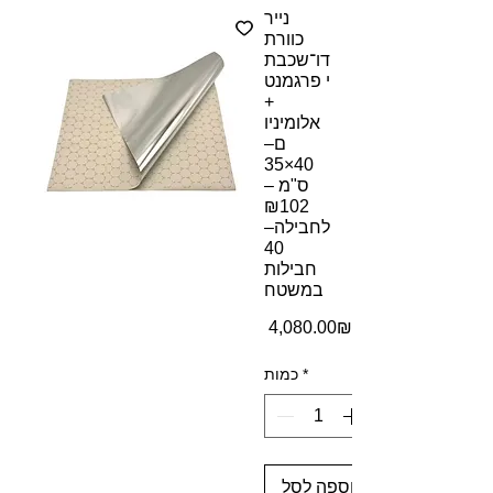
נייר
כוורת
דו־שכבת
י פרגמנט
+
אלומיניו
ם–
40×35
ס"מ –
₪102
לחבילה–
40
חבילות
במשטח
מחיר
‏4,080.00 ‏₪
*
כמות
הוספה לסל