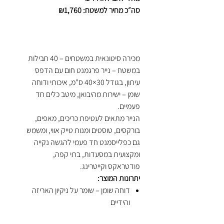
סה״כ מחיר למשטח: ₪1,760
מכירה סיטונאית במשטחים – 40 חבילות
במשטח – נייר פרגמנט חום עם הדפס
עיתון, בגודל 30×40 ס"מ, איכותי ודוחה
שומן – ישירות מהיבואן, מיטב כלים חד
פעמיים.
הנייר מתאים לעטיפת כריכים, מאפים,
בורקסים, טוסטים ומנות טייק אווי, ומשמש
גם כפלייסמנט חד פעמי להגשה נקייה
ומקצועית במסעדות, בתי קפה,
פודטראקס וקייטרינג.
יתרונות המוצר:
דוחה שומן – שומר על ניקיון האריזה
והידיים
הדפס עיתון ייחודי – מראה אסתטי