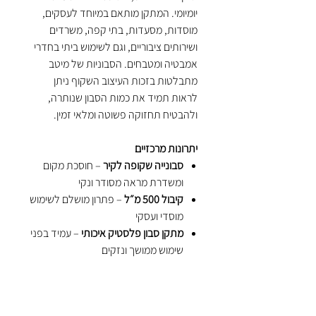
יומיומי. המתקן מותאם במיוחד לעסקים,
מוסדות, מסעדות, בתי קפה, משרדים
ושירותים ציבוריים, וגם לשימוש ביתי בחדרי
אמבטיה ומטבחים. הסבוניות של מיטב
מתבלטות בזכות העיצוב השקוף ניתן
לראות תמיד את כמות הסבון שנותרה,
ולהבטיח תחזוקה פשוטה ומלאי זמין.
יתרונות מרכזיים
סבונייה שקופה לקיר
– חוסכת מקום
ומשדרת מראה מסודר ונקי
קיבול 500 מ״ל
– פתרון מושלם לשימוש
מוסדי ועסקי
מתקן סבון פלסטיק איכותי
– עמיד בפני
שימוש ממושך ונזקים
מילוי חוזר בקלות
– תחזוקה מהירה,
נוחה וחסכונית
שימושים מגוונים
– מתאים לעסקים,