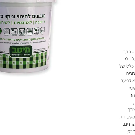
– פתרון
ל דלי
 כללי של
וכית
א קריעה
ומי
הה.
,
ורך
למסעדות,
שרדים.
 זמן