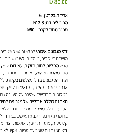
מחיר
אריזות בקרטון: 6
מחיר ליחידה: ₪13.3
סה"כ מחיר לקרטון: ₪80
דלי מגבונים איכותי
לניקוי וחיטוי משטחים 
מושלם לעסקים, מוסדות ולשימוש ביתי. כ
מכיל
מטליות לחות חזקות ועמידות
לניקוי
מגוון משטחים: שיש, פלסטיק, נירוסטה, זכ
ועוד. המגבונים בדלי נשלפים בקלות, לל
או התייבשות מהירה, ומתאימים לניקיון יומי
במקומות הדורשים שמירה על היגיינה גבו
האריזה כוללת 6 דליים של מגבונים לחים
המיועדים לשימוש אינטנסיבי ונוח – ללא צ
בחומרי ניקוי נפרדים. מתאימים במיוחד 
קליניקות, מוסדות חינוך, אולמות ייצור ומ
דלי המגבונים שומר על טריות וניקיון לאורך