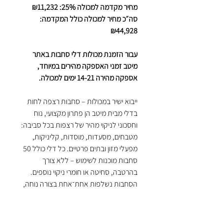
מחיר מקדמה למכולה 25%: ₪11,232
סה״כ מחיר למכולה כולל המקדמה:
₪44,928
עבור הזמנת מכולות דלי סחבות באתר
מיטב זמני האספקה מהירים במיוחד,
אספקה מהירה 14-21 ימים למכולה.
ייבוא ישיר במכולות – סחבות רצפה לחות
בדלי מבית מיטב הן פתרון מקצועי, נוח
וחסכוני לניקוי מהיר של רצפות בכל סביבה:
מטבחים, מסעדות, מוסדות, קליניקות,
מפעלי מזון ובתים פרטיים. כל דלי כולל 50
סחבות מוכנות לשימוש – ללא צורך
בהרטבה, סחיטה או חומרי ניקוי נוספים.
הסחבות נשלפות אחת־אחת בצורה נוחה,
שומרות על טריות לאורך זמן הודות לדלי
האטום, ומספקות ניקוי יסודי בכל משיכה.
האריזה כוללת 6 דליים בקרטון, ובמכולה