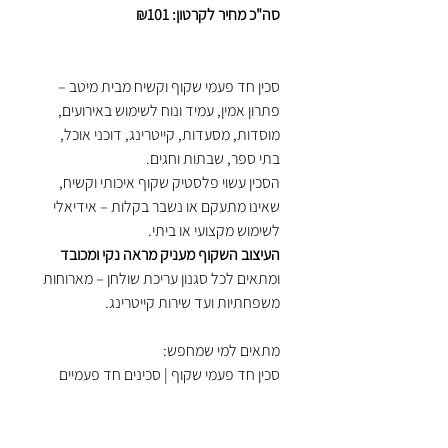
סה"כ מחיר לקרטון: ₪101
סכין חד פעמי שקוף וקשיח מבית מיטב –
פתרון אמין, עמיד ונוח לשימוש באירועים,
מוסדות, מסעדות, קייטרינג, דוכני אוכל,
בתי ספר, שבתות וחגים.
הסכין עשוי פלסטיק שקוף איכותי וקשיח,
שאינו מתעקם או נשבר בקלות – אידיאלי
לשימוש מקצועי או ביתי.
העיצוב השקוף מעניק מראה נקי ומכובד
ומתאים לכל סגנון עריכת שולחן – מארוחות
משפחתיות ועד שירות קייטרינג.
מתאים למי שמחפש:
סכין חד פעמי שקוף | סכינים חד פעמיים
קשיחים | סכו"ם שקוף חד פעמי | סכו"ם
לאירועים | סכין טייק אווי איכותי | סכו"ם חד
פעמי סיטונאות | סכין פלסטיק שקוף קשיח