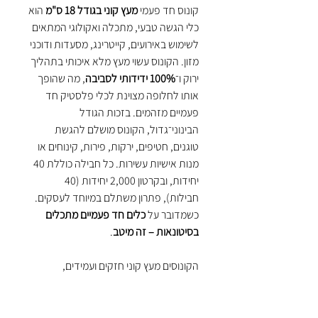
קונוס חד פעמי
מעץ קוני בגודל 18 ס"מ
הוא
כלי הגשה טבעי, מתכלה ואקולוגי המתאים
לשימוש באירועים, קייטרינג, מסעדות ודוכני
מזון. הקונוס עשוי מעץ מלא איכותי בתהליך
ירוק ו־
100% ידידותי לסביבה
, מה שהופך
אותו לחלופה מצוינת לכלי פלסטיק חד
פעמיים מזהמים. בזכות הגודל
הבינוני־גדול, הקונוס מושלם להגשת
טוגנים, חטיפים, ירקות, פירות, קינוחים או
מנות אישיות עשירות. כל חבילה כוללת 40
יחידות, ובקרטון 2,000 יחידות (40
חבילות), פתרון משתלם במיוחד לעסקים.
כשמדובר על
כלים חד פעמיים מתכלים
בסיטונאות – זה מיטב
.
הקונוסים מעץ קוני חזקים ועמידים,
מתאימים לשימוש במנות חמות וקרות מבלי
להתפרק או לפגוע בטעם. העיצוב הקוני
האלגנטי מוסיף ייחודיות וחוויית הגשה