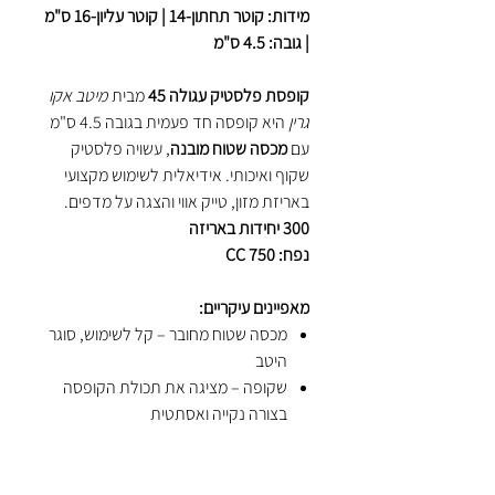
מידות: קוטר תחתון-14 | קוטר עליון-16 ס"מ
| גובה: 4.5 ס"מ
קופסת פלסטיק עגולה 45
מבית
מיטב אקו
גרין
היא קופסה חד פעמית בגובה 4.5 ס"מ
עם
מכסה שטוח מובנה
, עשויה פלסטיק
שקוף ואיכותי. אידיאלית לשימוש מקצועי
באריזת מזון, טייק אווי והצגה על מדפים.
300 יחידות באריזה
נפח: 750 CC
מאפיינים עיקריים:
מכסה שטוח מחובר – קל לשימוש, סוגר
היטב
שקופה – מציגה את תכולת הקופסה
בצורה נקייה ואסתטית
ניתנת לערמה – פתרון חסכוני באחסון
ושינוע
מתאימה לשימוש יומיומי במעדניות,