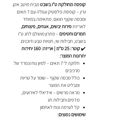
קופסה מחולקת ט"ו בשבט
מבית
מיטב אקו
גרין
– קופסת פלסטיק עגולה עם 7 תאים
ומכסה שקוף תואם. מתאימה במיוחד
לאריזת
פירות יבשים, אגוזים, פיצוחים,
תמרים וחטיפים
– פתרון מושלם לחג ט"ו
בשבט, חבילות שי, חנויות טבע ודוכנים.
✔️
קוטר: 25 ס"מ | אריזה: 160 יחידות
יתרונות המוצר:
חלוקה ל־7 תאים – למיון נוח ונפרד של
מרכיבים
כולל מכסה שקוף – שומר על טריות
ומבליט את המוצר
מראה מרשים – אידיאלי לאירועים,
מדפים וחבילות חג
קל לערמה ונוח לאחסון
שימושים נפוצים:
קופסה לט"ו בשבט – תערובות פירות
יבשים ואגוזים
מיכל פלסטיק לפיצוחים