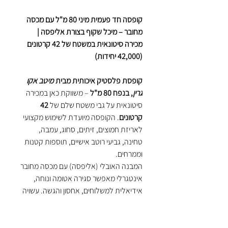
קופסה חד פעמית מיני 80 מ"ל עם מכסה
מחובר – מיכל שקוף בצורת אליפסה |
מכירה סיטונאית במשטח של 42 קרטונים
(42,000 יחידות)
קופסת פלסטיק איכותית מבית
מיטב אקו
גרין
, בנפח 80 מ"ל
– משווקת כאן במכירה
סיטונאית על גבי משטח שלם של
42
קרטונים
. הקופסה מיועדת לשימוש מקצועי
לאריזת חמוצים, זיתים, סחוג, עמבה,
טחינה, גביעי רוטב אישיים, תוספות קטנות
וממרחים.
המבנה האובלי (אליפסה) עם מכסה מחובר
אינטגרלי מאפשר סגירה אטומה ונוחה,
אידיאלית למשלוחים, אחסון והגשה. עשויה
פלסטיק שקוף עמיד ואיכותי – פתרון פרקטי
ונקי לדוכני מזון, קייטרינג, שווקים, מסעדות
ומעדניות.