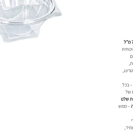
קערת סלט חד פעמית שקופה בנפח 750 מ"ל
כותית
ם
ת,
רינג,
 בכל
 של
 שלנו
ה
– ממש
ענף
מיד,