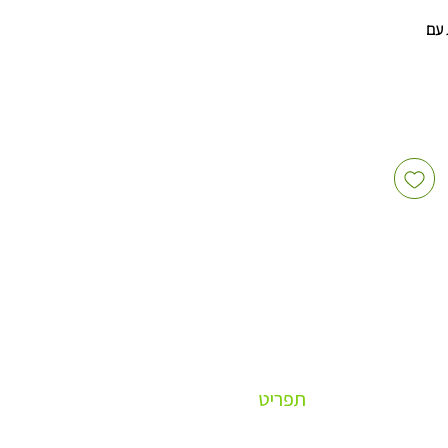
 עם
 ולהגשה
חים
ם לכל
תפריט