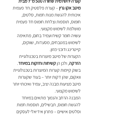
קערה ירושלמית שחורה 500 מ"ל מבית
מיטב אקו גרין
– קערת פלסטיק חד פעמית
איכותית להגשת מנות חמות, סלטים,
חומוס, תוספות וצלחת חומוס חד פעמית
מושלמת לשימוש מקצועי.
עשויה חומר קשיח ועמיד בחום, מתאימה
לשימוש במטבחים, מסעדות, שווקים,
קייטרינג ודוכני מזון.
הקערות של מיטב מיוצרות בטכנולוגיית
הזרקה
, ולכן הן
קשיחות וחזקות במיוחד
.
בשוק קיימות קערות המיוצרות בטכנולוגיית
וואקום, שהן דקות יותר – בעוד שקערות
מיטב מציעות מבנה יציב, עמיד ואיכותי יותר
לשימוש מקצועי.
המבנה הרחב והנמוך מתאים במיוחד
להגשת חומוס, תבשילים, תוספות חמות
וסלטים אישיים – פתרון אידיאלי לעסקים
המחפשים קערה נוחה, עמידה ואסתטית
להגשה.