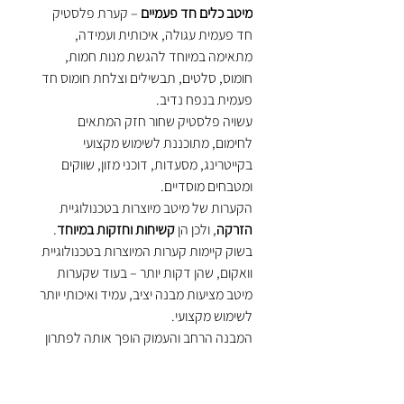
מיטב כלים חד פעמיים
– קערת פלסטיק
חד פעמית עגולה, איכותית ועמידה,
מתאימה במיוחד להגשת מנות חמות,
חומוס, סלטים, תבשילים וצלחת חומוס חד
פעמית בנפח נדיב.
עשויה פלסטיק שחור חזק המתאים
לחימום, מתוכננת לשימוש מקצועי
בקייטרינג, מסעדות, דוכני מזון, שווקים
ומטבחים מוסדיים.
הקערות של מיטב מיוצרות בטכנולוגיית
הזרקה
, ולכן הן
קשיחות וחזקות במיוחד
.
בשוק קיימות קערות המיוצרות בטכנולוגיית
וואקום, שהן דקות יותר – בעוד שקערות
מיטב מציעות מבנה יציב, עמיד ואיכותי יותר
לשימוש מקצועי.
המבנה הרחב והעמוק הופך אותה לפתרון
מושלם להגשה של חומוס, תוספות, מזון
מוכן או סלטים בכמות נדיבה.
שימו לב: יש לרכוש את המכסה בנפרד