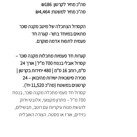
סה"כ מחיר לקרטון: ₪186
סה״כ מחיר למשטח: ₪4,464
הקסרול הצתכלה של מיטב מקנה סוכר
מתאים במיוחד בתור- קערה חד
פעמית לתפוח אדמה מוקרם.
קערות חד פעמיות מתכלות מקנה סוכר –
קסרול אובלי בנפח 700 מ"ל | אורך 24
ס"מ, רוחב 16 ס"מ | 480 יחידות בקרטון |
מכירה סיטונאית ישירות מהיבואן – 24
קרטונים במשטח (סה"כ 11,520 יח׳).
קסרול חד פעמי מתכלה מקנה סוכר, בנפח
700 מ"ל – פתרון מקצועי, אלגנטי וירוק
להגשת מנות עיקריות עם רוטב, תבשילים,
נזידים, אורז או פסטה. הצורה האובלית
מעניקה נראות אסתטית ונוחה במיוחד
להגשה בשירותי קייטרינג, מסעדות,
אירועים, טייקאווי ובתי אוכל מוסדיים.