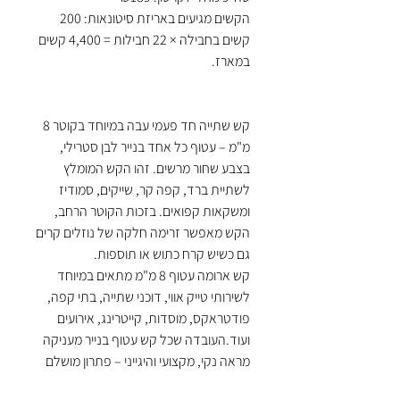
הקשים מגיעים באריזת סיטונאות: 200
קשים בחבילה × 22 חבילות = 4,400 קשים
במארז.
קש שתייה חד פעמי עבה במיוחד בקוטר 8
מ"מ – עטוף כל אחד בנייר לבן סטרילי,
בצבע שחור מרשים. זהו הקש המומלץ
לשתיית ברד, קפה קר, שייקים, סמודיז
ומשקאות קפואים. בזכות הקוטר הרחב,
הקש מאפשר זרימה חלקה של נוזלים קרים
גם כשיש קרח כתוש או תוספות.
קש ארומה עטוף 8 מ"מ מתאים במיוחד
לשירותי טייק אווי, דוכני שתייה, בתי קפה,
פודטראקס, מוסדות, קייטרינג, אירועים
ועוד.העובדה שכל קש עטוף בנייר מעניקה
מראה נקי, מקצועי והיגייני – פתרון מושלם
להגשה ללקוחות.