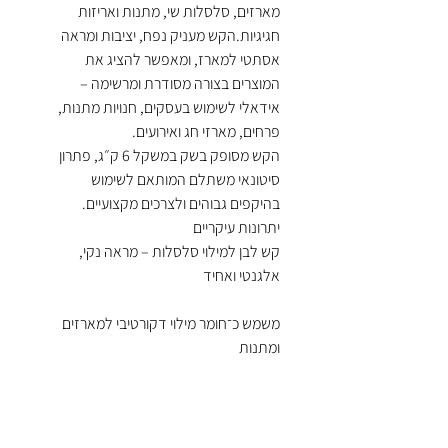
מארזים, סלסלות שי, מתנות ואריזות
חגיגיות.הקש מעניק נפח, יציבות ומראה
אסתטי למארז, ומאפשר להציג את
המוצרים בצורה מסודרת ומרשימה –
אידאלי לשימוש בעסקים, חנויות מתנות,
פרחים, מארזי חג ואירועים.
הקש מסופק בשק במשקל 6 ק״ג, פתרון
סיטונאי משתלם המותאם לשימוש
בהיקפים גבוהים ולצרכים מקצועיים.
יתרונות עיקריים
קש לבן למילוי סלסלות – מראה נקי,
אלגנטי ואחיד
משמש כ־חומר מילוי דקורטיבי למארזים
ומתנות
מתאים לסלסלות שי, מארזי חג, משלוחי
מנות ואריזות