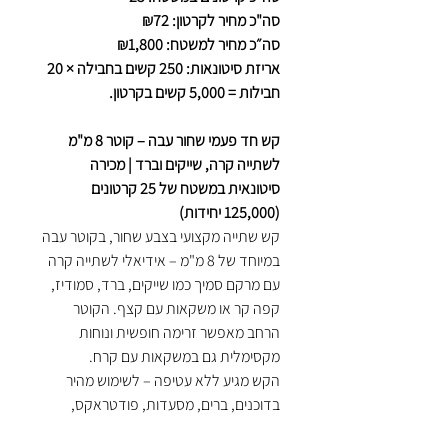
סה"כ מחיר לקרטון: ₪72
סה״כ מחיר למשטח: ₪1,800
אריזת סיטונאות: 250 קשים בחבילה × 20
חבילות = 5,000 קשים בקרטון.
קש חד פעמי שחור עבה – קוטר 8 מ"מ
לשתייה קרה, שייקים וברד | מכירה
סיטונאית במשטח של 25 קרטונים
(125,000 יחידות)
קש שתייה מקצועי בצבע שחור, בקוטר עבה
במיוחד של 8 מ"מ – אידיאלי לשתייה קרה
עם מרקם סמיך כמו שייקים, ברד, סמודיז,
קפה קר או משקאות עם קצף. הקוטר
הרחב מאפשר זרימה חופשית ונוחות
מקסימלית גם במשקאות עם קרח.
הקש מגיע ללא עטיפה – לשימוש מהיר
בדוכנים, ברים, מסעדות, פודטראקס,
פינות קפה ומוסדות. כל קרטון מכיל 5,000