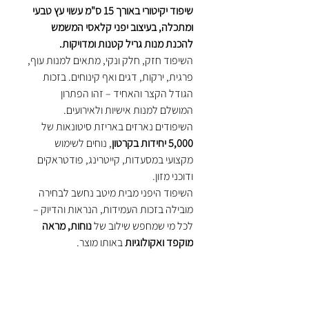
שיפוד יקיטורי באורך 15 ס"מ עשוי עץ טבעי
ומתכלה, בעיצוב יפני קלאסי המשמש
להכנת מנות גריל קטנות ומדויקות.
השיפוד חזק, חלק ונקי, מתאים למנות עוף,
פרגית, ירקות, דגים ואף קינוחים. בזכות
הגודל הקצר והאחיד – זהו הפתרון
המושלם למנות אישיות ולאירועים.
השיפודים נארזים באריזת סיטונאות של
5,000 יחידות בקרטון
, נוחים לשימוש
מקצועי במסעדות, קייטרינג, פודטראקים
ודוכני מזון.
השיפוד היפני מבית מיטב נחשב לבחירה
מובילה בזכות העמידות, הנראות והדיוק –
לכל מי שמחפש שילוב של
נוחות, מראה
מוקפד ואקולוגיות
באותו מוצר.
יתרונות המוצר
עשוי עץ טבעי ומתכלה – ידידותי
לסביבה