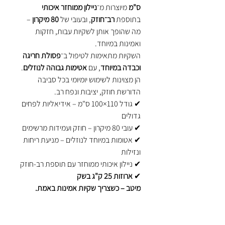
ס"מ
מיוצרות מ־
ניילון ממוחזר איכותי
בתוספת
רב־חוזק
, ובעובי של
80 מיקרון
–
מה שהופך אותן לשקיות עבות, חזקות
ואמינות במיוחד.
השקיות מתאימות לטיפול ב־
פסולת חריגה
וכבדה במיוחד
, עם
אטימות גבוהה לנוזלים
.
הן מצוינות לשימוש יומיומי בכל סביבה
הדורשת חוזק, יציבות ונפח רב.
✔ גודל 110×100 ס"מ – אידיאליות לפחים
גדולים
✔ עובי 80 מיקרון – חוזק ועמידות מרשימים
✔ אטומות במיוחד לנוזלים – מניעת ריחות
ונזילות
✔ ניילון איכותי ממוחזר עם תוספת רב-חוזק
✔
ארוזות 25 ק"ג בשק
מיטב – כשצריך שקיות אמינות באמת.