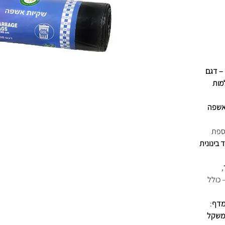
ת בגודל 75×85 ס"מ – דגם
מות
ספת
בינונית
,
 כולל
מדף
:
גליל | משקל