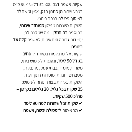
שקיות אשפה דגם 800 בגודל 75×90 ס"מ
בצבע שחור הן פתרון חזק, אמין ומשתלם
לאיסוף פסולת בנפח בינוני.
השקיות מיוצרות מניילון
ממוחזר איכותי
,
בתוספת
רב-חוזק
– מה שמקנה להן
עמידות גבוהה ומתאימות לאשפה
קלה עד
בינונית
.
שקיות אלו מתאימות במיוחד ל־
פחים
בגודל 90 ליטר
, ונפוצות לשימוש ביתי,
משרדי, מוסדי, בבתי עסק, מרפאות,
מטבחים, חנויות, מוסדות חינוך ועוד.
השקיות נארזות בצורה נוחה לשימוש:
25 שקיות בכל גליל, 20 גלילים בקרטון –
סה"כ 500 שקיות.
✔
שקיות זבל שחורות לפח 90 ליטר
✔ מתאימות ל־
פסולת יבשה, אשפה
ביתית, ניירות, אריזות קלות
✔ עשויות
ניילון עבה בתוספת חוזק
–
לעמידות גבוהה