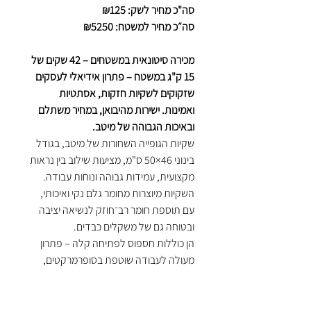
סה"כ מחיר לשק: ₪125
סה״כ מחיר למשטח: ₪5250
מכירה סיטונאית במשטחים – 42 שקים של
15 ק"ג במשטח – פתרון אידיאלי לעסקים
שזקוקים לשקיות חזקות, אסתטיות
ואמינות. ישירות מהיבואן, במחיר משתלם
ובאיכות הגבוהה של מיטב.
שקיות הגופייה השחורות של מיטב, בגודל
בינוני 46×50 ס"מ, מציעות שילוב בין נראות
מקצועית, עמידות גבוהה ונוחות עבודה.
השקיות מיוצרות מחומר גלם נקי ואיכותי,
עם תוספת חומר רב־חוזק לנשיאה יציבה
ובטוחה גם של משקלים כבדים.
הן כוללות חספוס לפתיחה קלה – פתרון
מעולה לעבודה שוטפת בסופרמרקטים,
מכולות, חנויות מזון, דוכנים ועסקים קטנים.
שקיות גופייה שחורות בגודל 46×50
ס"מ – פתרון חזק, איכותי ומקצועי