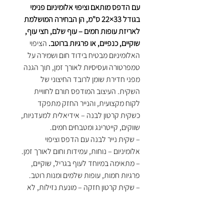
עם הדפס מותאם וציפוי אלומיניום פנימי
בגודל 33×22 ס"מ, הן הבחירה המושלמת
לאריזת עופות חמים – עוף שלם, חצי עוף,
שוקיים, כנפיים, או פרגיות ברוטב.
הציפוי
האלומיניום מבטיח בידוד חום ושמירה על
טמפרטורה ועסיסיות לאורך זמן, תוך הגנה
מפני חדירת שומן לרובד החיצוני של
השקית. העיצוב המודפס תורם לחוויית
לקוח מקצועית, והנייר החזק מתפקד
כשקית קרטון לבנה – אידיאלית למעדניות,
שווקים, קייטרינג ומטבחים חמים.
– שקית נייר לבנה עם הדפס וציפוי
אלומיניום – נוחות, עמידות וחום לאורך זמן.
– מתאימה במיוחד לעוף בגריל, שוקיים,
פרגיות חמות, עופות שלמים ומנות רוטב.
– שקית קרטון חזקה – מונעת נזילות, לא
נקרעת, ונוחה לטייק אווי.
– אידיאלית למעדניות, אולמות אירועים,
קייטרינג ושירות משלוחים חמים.