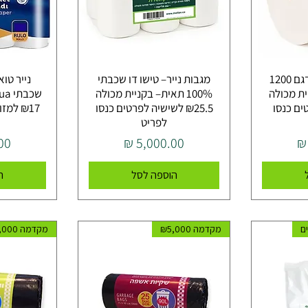
גליל נייר תעשייתי דגם 1200
מגבות נייר– טישו דו שכבתי
נייר טו
יית מכולה
100% תאית– בקניית מכולה
רטים כנסו
₪25.5 לשישיה לפרטים כנסו
₪17 למ
לפריט
מחיר
מח
הוספה לסל
ה
מקדמה ₪5,000
מקדמה ₪5,000