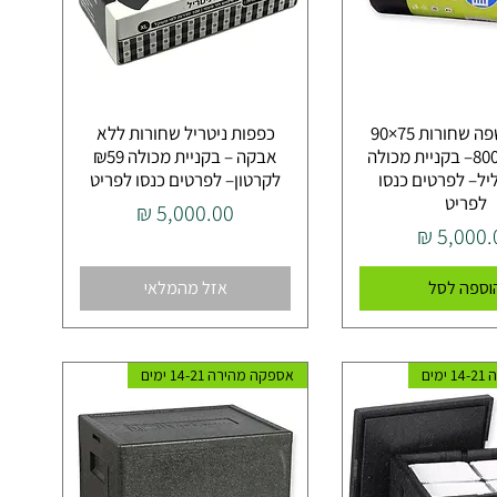
שקיות אשפה שחורות 75×90
כפפות ניטריל שחורות ללא
ס"מ דגם 800– בקניית מכולה
אבקה – בקניית מכולה ₪59
 לגליל– לפרטים כנסו
לקרטון– לפרטים כנסו לפריט
לפריט
מחיר
יר
וספה לסל
אזל מהמלאי
מים
אספקה מהירה 14-21 ימים