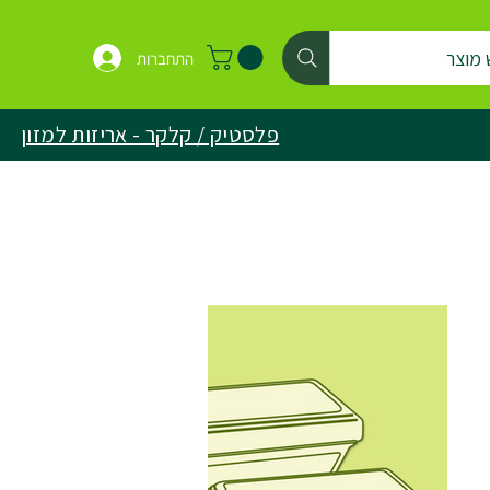
 מוצר
התחברות
פלסטיק / קלקר - אריזות למזון