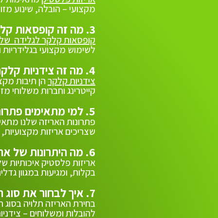
מקצועי – הובלה, שינוע מזו
3. מה זה קופסאות קלקר לגלידה?
קופסאות קלקר לגלידה של
לשימוש מקצועי בגלידריות וב
4. מה זה צידניות קלקר?
צידניות קלקר
הן תיבות מקצ
קייטרינג וחברות משלוחי מזון
5. למי מתאימים פתרונות האריזה של מיטב?
פתרונות האריזה שלנו מתאימי
שצריכים אריזות מקצועיות,
6. מה היתרונות של אריזות פלסטיק איכותיות?
אריזות פלסטיק איכותיות של
בקלות, ומגיעות במגוון גדלים
7. איך לבחור את סוג האריזה הנכון?
בחירת האריזה תלויה בסוג המז
להובלות ומשלוחים – צידניו