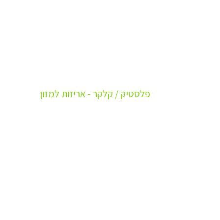
ספיישל למשרד
ד לשירותכם
טרנדי 2026 - מה חדש
לינו:
כלים חד-פעמיים
עץ / קנה סוכר - מוצרים מתכלים
שקיות
פלסטיק / קלקר - אריזות למזון
מוצרי נייר
אריזות קרטון
מוצרי ניקיון והדברה
מוצרים משלימים לעסקים
ה
מוצרי צריכה לבית
ף ואתה
מכירה במשטחים
דבר איתנו
יבוא ישיר - הזמנת מכולות