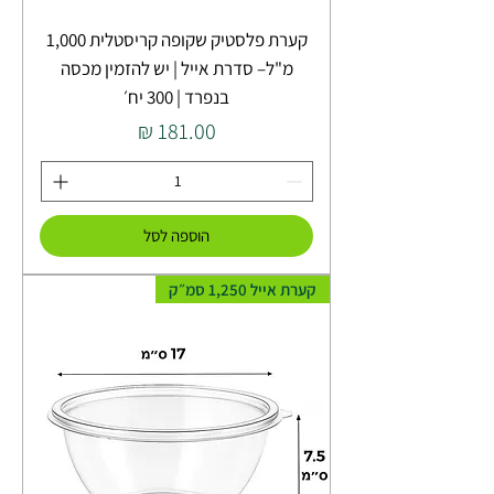
קערת פלסטיק שקופה קריסטלית 1,000
מ"ל– סדרת אייל | יש להזמין מכסה
בנפרד | 300 יח׳
מחיר
הוספה לסל
קערת אייל 1,250 סמ״ק