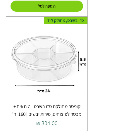
הוספה לסל
ט״ו בשבט, מחולק ל-7
קופסה מחולקת ט"ו בשבט – 7 תאים +
מכסה לפיצוחים, פירות יבשים | 160 יח'
מחיר