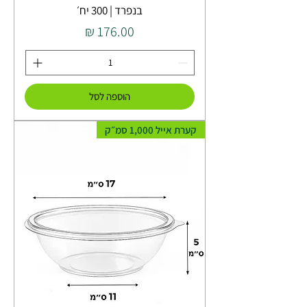
בנפרד | 300 יח׳
מחיר
הוספה לסל
קערת אייל 1,000 סמ״ק