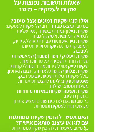
שאלות ותשובות נפוצות על
שקיות לעסקים – מיטב
אילו סוגי שקיות זמינים אצל מיטב?
במיטב תמצאו מבחר רחב של שקיות לעסקים:
שקיות ניילון
עמידות במיוחד, אידיאליות
לנשיאה יומיומית ולמשקל גבוה.
שקיות נייר
איכותיות עם ידית או ללא ידית,
המעניקות מראה יוקרתי וידידותי יותר
לסביבה.
שקיות זיפלוק / זיפר (פסגור)
שמאפשרות
סגירה חוזרת ושמירה על טריות המזון.
שקיות טייק אווי לשירות מהיר ונוח ללקוחות.
שקיות צלופן
שקופות לאריזה, תצוגה ואחסון.
כולל שקיות רגילות ושקיות עם פס דבק.
מעטפות
פקינג ליסט
להצמדת תעודות
משלוח ומסמכי שילוח.
שקיות אשפה ושקיות במידות מיוחדות
במגוון גדלים.
כל סוג מותאם לצרכים שונים ומציע פתרון
מקצועי ונוח לעסקים ומוסדות.
האם אפשר להזמין שקיות ממותגות
עם לוגו או עיצוב מותאם אישית?
כן! מיטב מאפשרת להזמין שקיות ממותגות