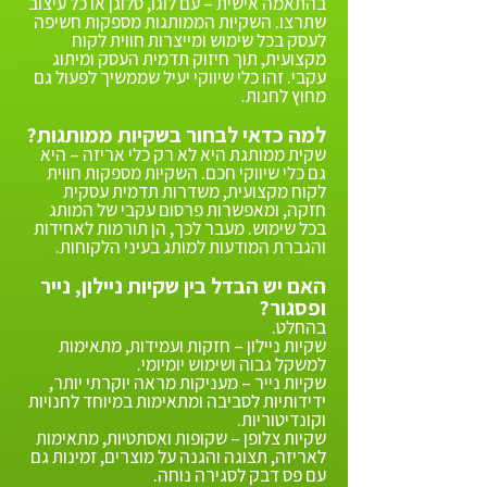
בהתאמה אישית – עם לוגו, סלוגן או כל עיצוב
שתרצו. השקיות הממותגות מספקות חשיפה
לעסק בכל שימוש ומייצרות חווית לקוח
מקצועית, תוך חיזוק תדמית העסק ומיתוג
עקבי. זהו כלי שיווקי יעיל שממשיך לפעול גם
מחוץ לחנות.
למה כדאי לבחור בשקיות ממותגות?
שקית ממותגת היא לא רק כלי אריזה – היא
גם כלי שיווקי חכם. השקיות מספקות חווית
לקוח מקצועית, משדרות תדמית עסקית
חזקה, ומאפשרות פרסום עקבי של המותג
בכל שימוש. מעבר לכך, הן תורמות לאחידות
והגברת המודעות למותג בעיני הלקוחות.
האם יש הבדל בין שקיות ניילון, נייר
ופסגור?
בהחלט.
שקיות ניילון – חזקות ועמידות, מתאימות
למשקל גבוה ושימוש יומיומי.
שקיות נייר – מעניקות מראה יוקרתי יותר,
ידידותיות לסביבה ומתאימות במיוחד לחנויות
וקונדיטוריות.
שקיות צלופן – שקופות ואסתטיות, מתאימות
לאריזה, תצוגה והגנה על מוצרים, זמינות גם
עם פס דבק לסגירה נוחה.