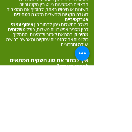
הרצויים באמצעות ניווט בין הקטגוריות
השונות או חיפוש באתר, להוסיף את המוצרים
לעגלת הקניות ולהשלים הזמנה ב
מחירים
אטרקטיביים
.
בשלב התשלום ניתן לבחור בין
איסוף עצמי
לבין מספר אפשרויות משלוח, כולל
משלוחים
מהירים
, בהתאם לאזור ולזמינות. התהליך
כולו מותאם להזמנות עסקיות ומאפשר רכישה
יעילה וחסכונית.
איך לבחור את סוג השקית המתאים
לצרכי העסק?
בחירת סוג השקית תלויה באופי השימוש
ובמוצר הנארז. שקיות ניילון מתאימות
לנשיאה יומיומית ומשקל גבוה, שקיות נייר
מעניקות מראה ייצוגי, שקיות צלופן מתאימות
לאריזה ולתצוגה, ושקיות זיפלוק / זיפר
(פסגור) אידיאליות לשמירה על טריות. לצורכי
שילוח והצמדת מסמכים, מומלץ לבחור
מעטפות או שקיות פקינג ליסט, לצורכי שילוח
החבילות עצמן יתאימו שקיות בלדרות
למשלוחים. בדפי הקטגוריות באתר ניתן
למצוא מידע מפורט שיעזור לבחור את
הפתרון המתאים ביותר לכל עסק.