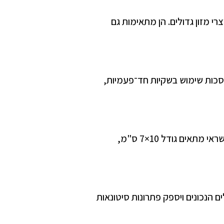
י מזון גדולים. הן מתאימות גם
וסכות שימוש בשקיות חד־פעמיות,
בוחרים לפי המוצר – מודדים אותו ומוסיפים מרווח של 1–2 ס"מ מכל צד. לדוגמה: לאריזת כרטיס אשראי מתאים גודל 10×7 ס"מ,
ים הנכונים ויספק פתרונות סיטונאות