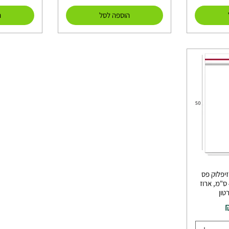
הוספה לסל
ה
זיפלוק פס
סגירה ) במידה 50*40 ס"מ, ארוז