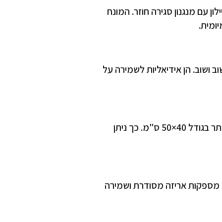
ון עם מנגנון סגירה חוזר. המונח
ומית.
וב ושוב. הן אידיאליות לשמירה על
במיטב תמצאו 12 גדלים שונים של שקיות פסגור – מהקטנות ביותר בגודל 6×4 ס"מ ועד הגדולות ביותר בגודל 40×50 ס"מ. כך ניתן
הן מספקות אריזה מסודרת ושמירה