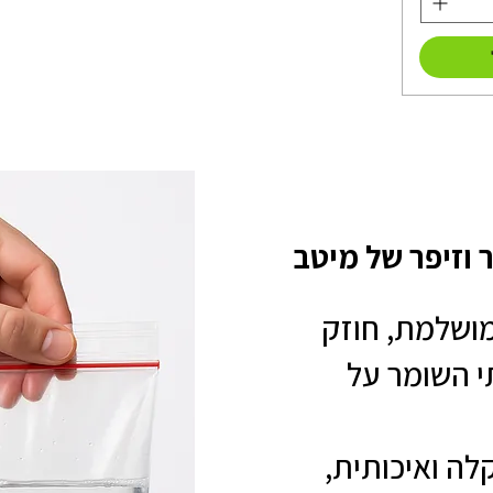
 וזיפר של מיטב
מושלמת, חוזק
תי השומר על
לה ואיכותית,