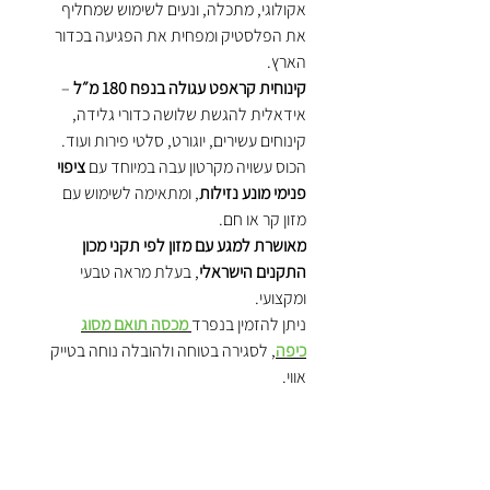
אקולוגי, מתכלה, ונעים לשימוש שמחליף
את הפלסטיק ומפחית את הפגיעה בכדור
הארץ.
קינוחית קראפט עגולה בנפח 180 מ״ל
–
אידאלית להגשת שלושה כדורי גלידה,
קינוחים עשירים, יוגורט, סלטי פירות ועוד.
הכוס עשויה מקרטון עבה במיוחד עם
ציפוי
פנימי מונע נזילות
, ומתאימה לשימוש עם
מזון קר או חם.
מאושרת למגע עם מזון לפי תקני מכון
התקנים הישראלי
, בעלת מראה טבעי
ומקצועי.
ניתן להזמין בנפרד
מכסה תואם מסוג
כיפה
, לסגירה בטוחה ולהובלה נוחה בטייק
אווי.
✔ יתרונות מרכזיים:
נפח 180 מ״ל – מתאימה לשלושה
כדורי גלידה או קינוח גדול
מקרטון עבה עם ציפוי פנימי למניעת