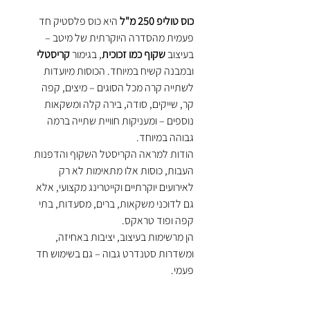
כוס טוליפ 250 מ"ל
היא כוס פלסטיק חד
פעמית מהסדרה היוקרתית של מיטב –
בעיצוב
שקוף כמו זכוכית
, בגימור
קריסטלי
ובמבנה קשיח במיוחד. הכוסות מיועדות
לשתייה קרה מכל הסוגים – מיצים, קפה
קר, שייקים, סודה, בירה קלה ומשקאות
נוספים – ומעניקות חוויית שתייה ברמה
גבוהה במיוחד.
הודות למראה הקריסטל השקוף והדפנות
העבות, כוסות אלו מתאימות לא רק
לאירועים יוקרתיים וקייטרינג מקצועי, אלא
גם לדוכני משקאות, ברים, מסעדות, בתי
קפה ופוד טראקס.
הן מרשימות בעיצוב, יציבות באחיזה,
ומשדרות סטנדרט גבוה – גם בשימוש חד
פעמי.
הכוס מתאימה לשימוש עם
מכסה כיפה
(דום)
– להזמנה בנפרד
– ומשמשת גם