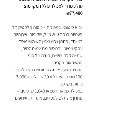
סה״כ מחיר למכולה כולל המקדמה:
₪77,480
ייבוא סיטונאי במכולות – כוסות פלסטיק חד
פעמיות בנפח 200 מ"ל, שקופות ואיכותיות
במיוחד, פתרון נפוץ ואמין לשימוש מוסדי,
עסקי ויומיומי. הכוסות מתאימות למים,
שתייה קלה, מיצים, סודה וכל סוגי
המשקאות הקרים.
המוצר מגיע באריזה סיטונאית משתלמת:
100 כוסות בשרוול × 30 שרוולים = 3,000
כוסות בקרטון.
במכולה מלאה תמצאו 1,040 קרטונים –
פתרון משתלם לעסקים, מוסדות, אירועים
ומפיצים.
כוס 200 נחשבת לאחת המידות
הפופולריות ביותר בתחום החד־פעמי –
בזכות איזון מושלם בין נוחות האחיזה,