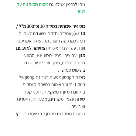
ניתן להזמין אצלנו גם
כוסות ממותגות עם
לוגו!
כוס נייר איכותית במידה 10 (כ־300 מ"ל /
10 oz)
, עמידה וחזקה, מיועדת לשתייה
חמה כמו קפה הפוך, תה, שוקו, אמריקנו
ועוד. עשויה נייר איכותי
המאושר למגע עם
מזון
, עם ציפוי פנימי מסוג P.E, המונע
חדירת נוזלים, ריכוך או דליפות – גם
בשימוש ממושך.
כוסות הקרטון מגיעות באריזת קרטון של
1,000 יח׳ ומתאימות במיוחד לעסקים
בתחום המזון והמשקאות, דוכני קפה,
שירות עצמי, משרדים, מסעדות, קייטרינג
ואירועים.
הכוסות מספקות פתרון חד פעמי נוח, נקי
ומקצועי לשירות מהיר.
ניתן לשלב עם
מכסים תואמים
לאטימה
מלאה ולשמירה על חום.