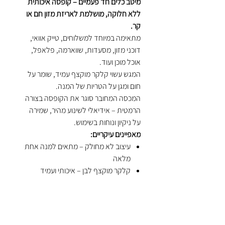
מיטב כלים חד פעמיים – קופסה איכותית
ללא חלוקה, מושלמת לאריזת מזון חם או
קר.
מתאימה במיוחד למשלוחים, טייק אוואי,
דוכני מזון, מסעדות, שווארמה, פלאפל,
אוכל מוכן ועוד.
המגש עשוי קלקר מוקצף עמיד, שומר על
חום ומגן על הטריות של המנה.
המכסה המחובר סוגר את הקופסה בצורה
הרמטית – אידיאלי לשינוע מהיר, שמירה
על ניקיון ונוחות בשימוש.
מאפיינים עיקריים:
עיצוב לא מחולק – מתאים למנה אחת
מלאה
קלקר מוקצף לבן – איכותי ועמיד
מתאים לאוכל בשרי, תוספות, חומוס,
שניצל ועוד
קופסה חד פעמית קלאסית למשלוחים
פתרון נוח, חסכוני ומקצועי לעסקים