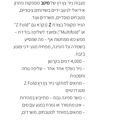
מגבות נייר צץ רץ של
מיטב
מספקות פתרון
אידיאלי לניגוב ידיים בשירותים ציבוריים,
מטבחים מוסדיים, משרדים ועוד.
הנייר מקופל בצורת
Z
(נקרא גם "Z Fold"
או "Multifold") ומיועד לשליפה בודדת –
ממש כמו ממחטות אף – מה שמסייע
בשמירה על היגיינה, מפחית מגע ידני ומונע
בזבוז.
– 4,000 דפים בקרטון
– נייר נשלף אחד אחד – שליפה נוחה
וחסכונית
– מתאים למתקני נייר צץ רץ Z Fold
סטנדרטיים
– כושר ספיגה גבוה – מתייבש במהירות
– אינו מתפורר או נמרח במגע עם מים
– מתאים במיוחד למטבחים, משרדים,
מוסדות, שירותים ציבוריים ועוד
– פתרון היגייני, חסכוני ויעיל
– מכירה סיטונאית בלבד – בקרטונים