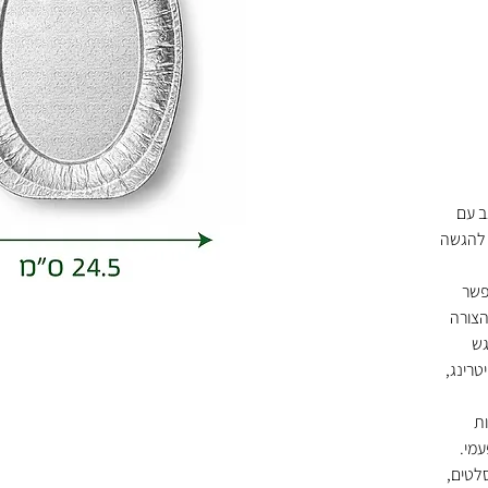
ב עם
 להגשה
פשר
הצורה
גש
טרינג,
ת
עמי.
לטים,