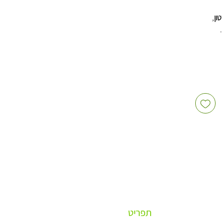
,
ן חד
תפריט
שי