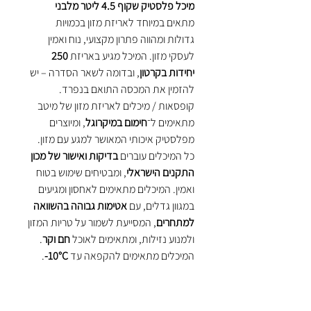
מיכל פלסטיק שקוף 4.5 ליטר מלבני
מתאים במיוחד לאריזת מזון בכמויות
גדולות ומהווה פתרון מקצועי, נוח ואמין
לעסקי מזון. המיכל מגיע באריזת
250
יחידות בקרטון
, ובדומה לשאר הסדרה – יש
להזמין את המכסה התואם בנפרד.
קופסאות / מיכלים לאריזת מזון של מיטב
מתאימים ל־
חימום במיקרוגל
, ומיוצרים
מפלסטיק איכותי המאושר למגע עם מזון.
כל המיכלים עוברים
בדיקות ואישור של מכון
התקנים הישראלי
, ומבטיחים שימוש בטוח
ואמין. המיכלים מתאימים לאחסון ומגיעים
במגוון גדלים, עם
אטימות גבוהה בהשוואה
למתחרים
, המסייעת לשמור על טריות המזון
ולמנוע נזילות, ומתאימים לאוכל
חם וקר
.
המיכלים מתאימים להקפאה עד
‎-10°C
.
ניתן להזמין בהתאמה מיוחדת מיכלים
להקפאה עד
‎-18°C
(מינימום
5,000 יח׳
) –
ללא תוספת מחיר
. להקפאה עמוקה יותר