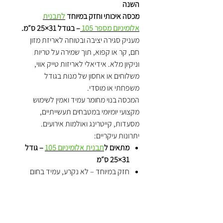
השנה
מכסה איכותי וחזק במיוחד
לתבנית
אלומיניום מספר 105
– בגודל 31×25 ס״מ.
מעניק סגירה יציבה ובטוחה לאריזת מזון
חם, קר או קפוא, תוך שמירה על טריות
וניקיון מלא. אידיאלי לאריזות טייק אווי,
משלוחים או אחסון של מנות בגודל
משפחתי או מוסדי.
המכסה בנוי מחומר עמיד ואמין לשימוש
מקצועי יומיומי במטבחים תעשייתיים,
מסעדות, קייטרינג ואולמות אירועים.
יתרונות עיקריים:
מתאים ל
תבנית אלומיניום 105
– גודל
31×25 ס״מ
חזק במיוחד – לא נקרע, עמיד בחום
ובהקפאה
סגירה יציבה – שומרת על המזון ומונעת
נזילות
פתרון מושלם לאריזת מנות משפחתיות