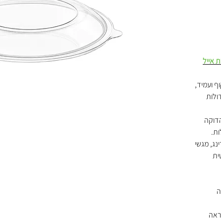
 אייל
ף ועמיד,
ולות
הדוקה
ות.
נג, מגשי
ית
ה
ראה