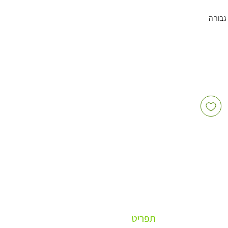
גבוהה
ל טריות
 גדולות
יק אווי
ת
ת, פתרון
ינוחים
תפריט