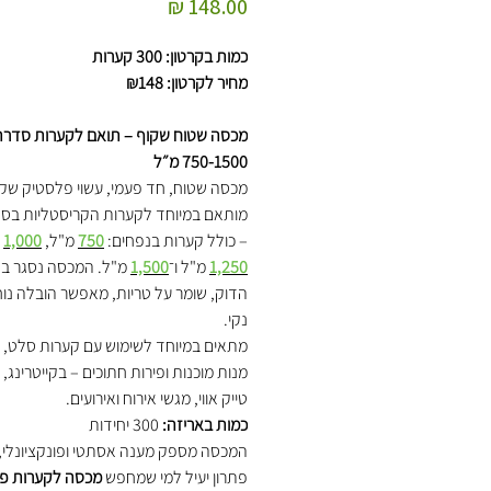
מחיר
כמות בקרטון: 300 קערות
מחיר לקרטון: ₪148
מכסה שטוח שקוף – תואם לקערות סדרת 
750-1500 מ״ל
מכסה שטוח, חד פעמי, עשוי פלסטיק שקו
מותאם במיוחד לקערות הקריסטליות בסד
– כולל קערות בנפחים:
750
מ"ל,
1,000
מ
1,250
מ"ל ו־
1,500
מ"ל. המכסה נסגר בא
הדוק, שומר על טריות, מאפשר הובלה נוח
נקי.
מתאים במיוחד לשימוש עם קערות סלט, ק
מנות מוכנות ופירות חתוכים – בקייטרינג,
טייק אווי, מגשי אירוח ואירועים.
כמות באריזה:
300 יחידות
המכסה מספק מענה אסתטי ופונקציונלי, 
פתרון יעיל למי שמחפש
מכסה לקערות פ