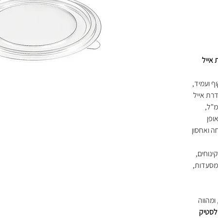
אייל
ף ועמיד,
רת אייל
"ל,
ופן
ה ואחסון
ינוחים,
 מסעדות,
ומהווה
לסטיק