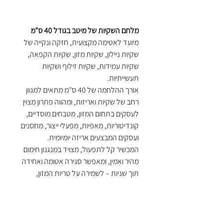
מלחם השקיות של מיטב בגודל 40 ס"מ
מיועד לאטימה מקצועית, חזקה ונקייה של
שקיות ניילון, שקיות מזון, שקיות הקפאה,
שקיות עמידות, שקיות זילוף ושקיות
תעשייתיות.
אורך ההלחמה של 40 ס"מ מתאים למגוון
רחב של שקיות ואריזות, ומהווה פתרון מצוין
לעסקים בתחום המזון, מטבחים מוסדיים,
קונדיטוריות, מאפיות, מפעלי ייצור, מחסנים
ועסקים המבצעים אריזה יומיומית.
המכשיר קל לתפעול, מצויד במנגנון חימום
מהיר ואמין, ומאפשר סגירה אטומה ואחידה
תוך שניות – לשמירה על טריות המזון,
מניעת חדירת לחות והגנה על תכולת
השקית.
כולל מנורת חיווי בזמן עבודה ומנגנון חימום
איכותי המספק תוצאות מקצועיות ואחידות