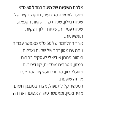
מלחם השקיות של מיטב בגודל 50 ס"מ
מיועד לאטימה מקצועית, חזקה ונקייה של
שקיות ניילון, שקיות מזון, שקיות הקפאה,
שקיות עמידות, שקיות זילוף ושקיות
תעשייתיות.
אורך ההלחמה של 50 ס"מ מאפשר עבודה
נוחה עם מגוון רחב של שקיות ואריזות,
ומהווה פתרון אידיאלי לעסקים בתחום
המזון, מטבחים מוסדיים, קונדיטוריות,
מפעלי מזון, מחסנים ועסקים המבצעים
אריזה שוטפת.
המכשיר קל לתפעול, מצויד במנגנון חימום
מהיר ואמין, ומאפשר סגירה אטומה ואחידה
תוך שניות – לשמירה על טריות המזון,
מניעת חדירת לחות והגנה על תכולת
השקית.
כולל מנורת חיווי בזמן עבודה ומנגנון חימום
איכותי המספק תוצאות מקצועיות בכל