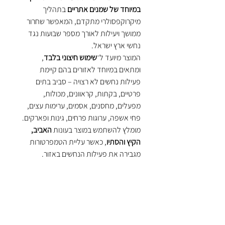
במיוחד של שמנים אתריים
בתהליך
מיקרוקפסולרי מתקדם, המאפשר שחרור
ממושך ויעילות לאורך מספר שבועות נגד
נחשי ארץ ישראל.
המוצר מיועד ל־
שימוש חיצוני בלבד
,
ומתאים במיוחד לאזורים בהם קיימת
פעילות נחשים לא רצויה – סביב בתים
פרטיים, בקתות, קראוונים, מכולות,
מפעלים, מחסנים, אסמים, ערימות עצים,
פחי אשפה, ערוגות פרחים, גינות ופארקים.
מומלץ להשתמש במוצר בעונות
האביב,
הקיץ והסתיו
, כאשר עליית הטמפרטורות
מגבירה את פעילות הנחשים באזור.
הפורמולה הידידותית לסביבה אינה מכילה
רעלים, ומאפשרת שימוש נוח ויעיל בשטח.
לפני השימוש יש
לקרוא בעיון את הוראות
השימוש והאזהרות בגב המוצר
, על מנת
להבטיח שימוש נכון ובטוח.