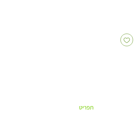
תפריט
OUTLET - מוצרים במכירת חיסול
ספיישל למשרד