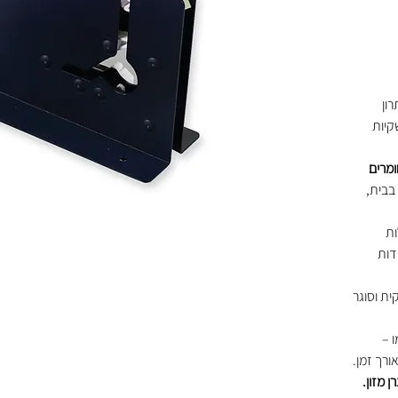
ון
קיות
מרים
 בבית,
ות
דות
ת וסוגר
 –
ורך זמן.
 מזון.