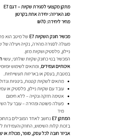
מתקן מקצועי לסגירת שקיות – דגם E7
סוג האריזה: יחידה אחת בקרטון
מחיר ליחידה: ₪70
מכשיר חונק השקיות E7
של מיטב הוא פתר
מעולה לסגירה מהירה, נקייה ויעילה של ש
ניילון, פלסטיק ושקיות מזון.
המכשיר בנוי כחונק שקיות שולחני, עשוי
חו
איכותיים ועמידים
, ומתאים לשימוש יומיומי
במטבח, בעסק או באריזות תעשייתיות.
מתאים לשקיות קטנות, בינוניות וגדול
עובד עם שקיות ניילון, פלסטיק או עמי
אטימה חזקה ונקייה – ללא חימום
פעולה פשוטה ומהירה – עובר על השקי
מיד
המתקן E7
נחשב לאחד המובילים בתחומו
בזכות קלות השימוש, החוזק והעמידות לא
אביזר חובה לכל עסק, סופר, מכולת או יצרן