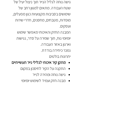
גישה נוחה לגליל הנייר תוך ניצול יעיל של
שטח העבודה. מתאים למגוון רחב של
שימושים בסביבות מקצועיות כגון מפעלים,
מוסדות, מטבחים, מחסנים, חדרי שירות
ועסקים.
המבנה החזק והאיכותי מאפשר שימוש
יומיומי נוח, תוך שמירה על סדר, נגישות
וארגון באזור העבודה.
נמכר כיחידה בודדת.
יתרונות בולטים
מתקן קיר איכותי לגלילי נייר תעשייתיים
התקנה על הקיר לחיסכון במקום
גישה נוחה ומהירה לנייר
מבנה חזק ועמיד לשימוש יומיומי
מסייע בשמירה על סדר וארגון בסביבת
העבודה
מתאים למפעלים, מוסדות, מטבחים
ועסקים
פתרון מקצועי ונוח לעמדות עבודה