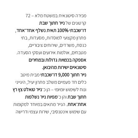
מכירה סיטונאית במשטח מלא – 72
קרטונים של
נייר חתוך שבת
דו־שכבתי 100% תאית נשלף אחד־אחד
,
פתרון מקצועי למוסדות, מסעדות, בתי
כנסת, משרדים, שירותים ציבוריים,
מטבחים, אולמות אירועים ועסקי הסעדה.
אספקה בכמויות גדולות ובמחירים
סיטונאיים ישירות מהיבואן.
נייר חתוך 9,000 דו־שכבתי
מבית מיטב
כלים חד פעמיים משלב פתרון יעיל, היגייני
ונוח לשימוש יומיומי – הן כ־
נייר טואלט צץ רץ
חתוך שבת
והן כ־
מפיות נייר נשלפות
אחת־אחת
. הנייר מתאים במיוחד למקומות
עם שימוש אינטנסיבי, שירות עצמי ודרישה
לניקיון, נוחות וחיסכון.
הנייר עשוי
100% תאית איכותית
,
דו־שכבתי, רך ונעים למגע, עם
ספיגה