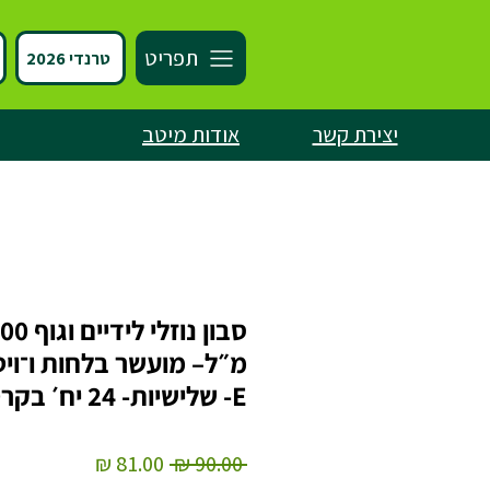
תפריט
טרנדי 2026
יצירת קשר
אודות מיטב
סבון נוזלי לידיים 
מ״ל– מועשר בלחות ו־ויט
E- שלישיות- 24 יח׳ בקרטון
מחיר
מחיר
 ‏90.00 ‏₪ 