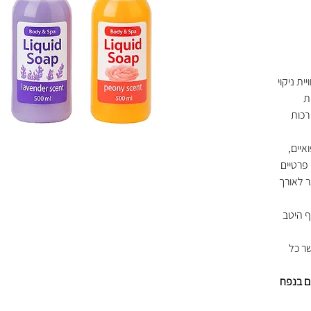
ית ניקוי
ת
רכות
איים,
 פרטיים
ר לאורך
ף היטב
שר כל
י גוף וידיים בנפח