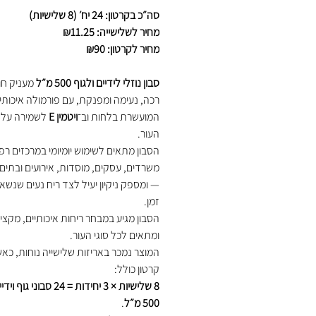
רגיל
מבצע
סה״כ בקרטון: 24 יח׳ (8 שלישיות)
מחיר לשלישייה: ₪11.25
מחיר לקרטון: ₪90
סבון נוזלי לידיים ולגוף 500 מ״ל
מעניק חווי
רכה, נעימה ומפנקת, עם פורמולה איכותי
המועשרת בלחות וב־
ויטמין E
לשמירה על 
העור.
הסבון מתאים לשימוש יומיומי במרכזים רפו
משרדים, עסקים, מוסדות, אירועים ובתים
— ומספק ניקיון יעיל לצד ריח נעים שנשא
זמן.
הסבון מגיע במבחר ריחות איכותיים, מקצי
ומתאים לכל סוגי העור.
המוצר נמכר באריזות שלישייה נוחות, כא
קרטון כולל:
8 שלישיות × 3 יחידות = 24 סבונ
500 מ״ל
.