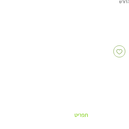
הדורש
נוח
סכוני
ות העור
תים
ן סיטונאי
יים וגוף
ון נוזלי בסיטונאות |
וצרי
תפריט