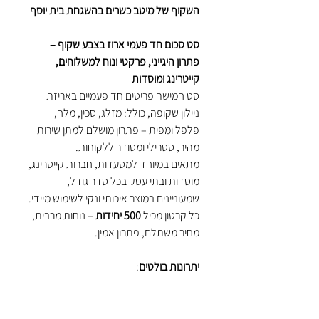
השקוף של מיטב כשרים בהשגחת בית יוסף
סט סכום חד פעמי ארוז בצבע שקוף –
פתרון היגייני, פרקטי ונוח למשלוחים,
קייטרינג ומוסדות
סט חמישה פריטים חד פעמיים באריזת
ניילון שקופה, כולל: מזלג, סכין, מלח,
פלפל ומפית – פתרון מושלם למתן שירות
מהיר, סטרילי ומסודר ללקוחות.
מתאים במיוחד למסעדות, חברות קייטרינג,
מוסדות ובתי עסק בכל סדר גודל,
שמעוניינים במוצר איכותי ונקי לשימוש מיידי.
כל קרטון מכיל
500 יחידות
– נוחות מרבית,
מחיר משתלם, פתרון אמין.
יתרונות בולטים
:
סכום חד פעמי ארוז בנפרד
– לשמירה
על סטריליות
צבע שקוף קלאסי
– נוח, ניטרלי ומתאים