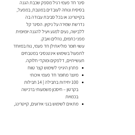
סינר חד פעמי רגיל מספק שכבת הגנה
בסיסית ונוחה לעובדים במטבח, במפעל,
בקייטרינג או בכל סביבת עבודה בה
נדרשת שמירה על ניקיון. הסינר קל
ללבישה, נעים למגע ויעיל להגנה יומיומית
מפני כתמים, נוזלים ואבק.
עשוי חומר פוליאתילן חד פעמי, נוח במיוחד
לתפעול בשימוש אינטנסיבי במטבחים
תעשייתיים, דלפקים ומוקדי חלוקה.
פתרון היגייני לשימוש קצר טווח
מיוצר מחומר חד פעמי איכותי
100 יחידות בחבילה | 14 חבילות
בקרטון – חיסכון משמעותי ברכישה
בכמויות
מתאים לשימוש בגני אירועים, קייטרינג,
חדרי אוכל, מסעדות, מפעלים ועוד
מתאים למי שמחפש:
סינרים חד פעמיים רגילים, סינר חד פעמי
פשוט, סינר לפס ייצור, ציוד חד פעמי