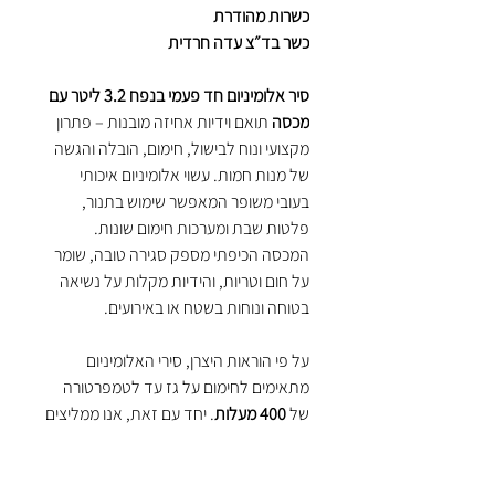
כשרות מהודרת
כשר בד״צ עדה חרדית
סיר אלומיניום חד פעמי בנפח 3.2 ליטר עם
מכסה
תואם וידיות אחיזה מובנות – פתרון
מקצועי ונוח לבישול, חימום, הובלה והגשה
של מנות חמות. עשוי אלומיניום איכותי
בעובי משופר המאפשר שימוש בתנור,
פלטות שבת ומערכות חימום שונות.
המכסה הכיפתי מספק סגירה טובה, שומר
על חום וטריות, והידיות מקלות על נשיאה
בטוחה ונוחות בשטח או באירועים.
על פי הוראות היצרן, סירי האלומיניום
מתאימים לחימום על גז עד לטמפרטורה
של
400 מעלות
. יחד עם זאת, אנו ממליצים
לא לעבור חימום של 350 מעלות
ולבצע
שימוש זהיר ומבוקר.
מדובר במוצר
חד פעמי
, ולכן חובה להשגיח