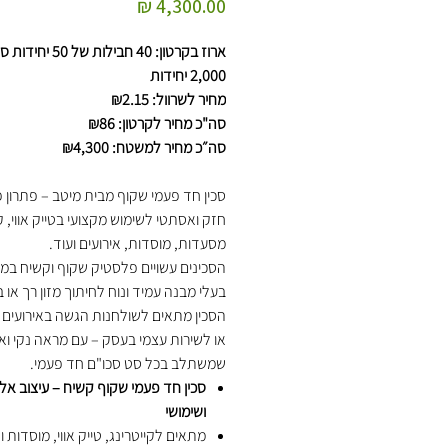
מחיר
ארוז בקרטון: 40 חבילות של 50 
2,000 יחידות
מחיר לשרוול: ₪2.15
סה"כ מחיר לקרטון: ₪86
סה״כ מחיר למשטח: ₪4,300
סכין חד פעמי שקוף מבית מיטב – פתרון 
חזק ואסתטי לשימוש מקצועי בטייק אווי, קי
מסעדות, מוסדות, אירועים ועוד.
הסכינים עשויים פלסטיק שקוף וקשיח במי
בעלי מבנה עמיד ונוח לחיתוך מזון רך או בי
הסכין מתאים לשולחנות הגשה באירועים י
או לשירות עצמי בעסק – עם מראה נקי וא
שמשתלב בכל סט סכו"ם חד פעמי.
סכין חד פעמי שקוף קשיח – עיצוב אל
ושימושי
מתאים לקייטרינג, טייק אווי, מוסדות וד