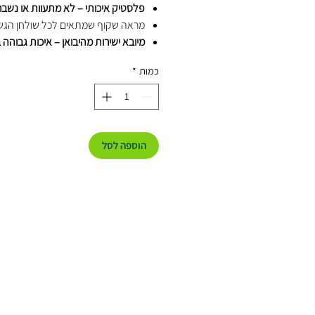
פלסטיק איכותי – לא מתעוות או נשב
מראה שקוף שמתאים לכל שולחן הגש
מיובא ישירות מהיבואן – איכות גבוהה 
סיטונאי משתלם
כמות
*
מגיע באריזת סיטונא
(40 חבילות × 50 יח׳) × 50 קרטונים במשטח
מתאים למי שמחפש:
סכינים חד פעמיים 
סכין קשיח שקוף, סכו"ם חד פעמי איכותי, ס
אווי למוסדות, סכו"ם שקוף לאירועים, כלי
הוספה לסל
פעמיים סיטונאות.