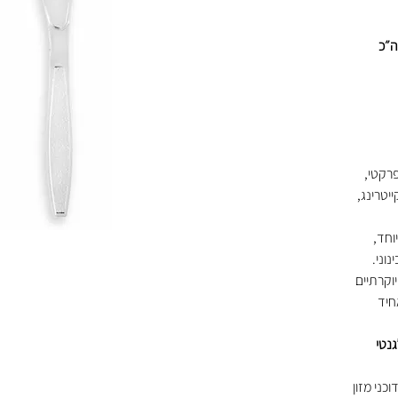
יחידות סה״כ
פרקטי,
יטרינג,
וחד,
נוני.
וקרתיים
חיד
גנטי
וכני מזון