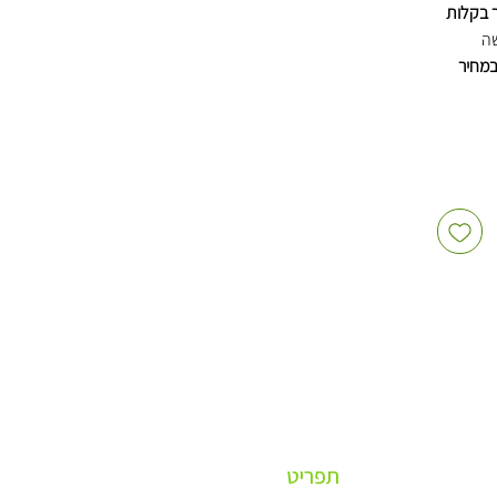
ר בקלות
ה
במחיר
ות: 2,000 יחידות בקרטון
שקופים,
כין טייק
ם חד
תפריט